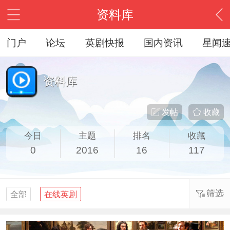
资料库
门户
论坛
英剧快报
国内资讯
星闻
资料库
发帖
收藏
今日
主题
排名
收藏
0
2016
16
117
筛选
全部
在线英剧