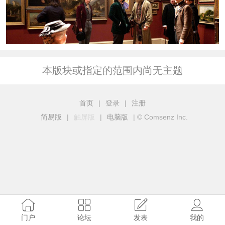
本版块或指定的范围内尚无主题
首页
|
登录
|
注册
简易版
|
触屏版
|
电脑版
|
© Comsenz Inc.
门户
论坛
发表
我的