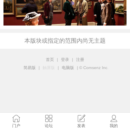
本版块或指定的范围内尚无主题
首页
|
登录
|
注册
简易版
|
触屏版
|
电脑版
|
© Comsenz Inc.
门户
论坛
发表
我的