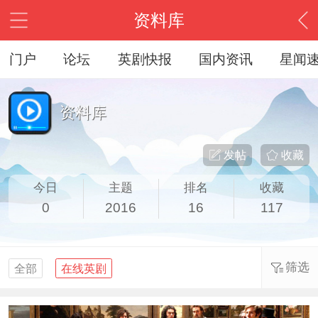
资料库
门户
论坛
英剧快报
国内资讯
星闻
资料库
发帖
收藏
今日
主题
排名
收藏
0
2016
16
117
筛选
全部
在线英剧