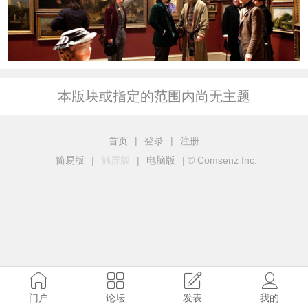
本版块或指定的范围内尚无主题
首页
|
登录
|
注册
简易版
|
触屏版
|
电脑版
|
© Comsenz Inc.
门户
论坛
发表
我的