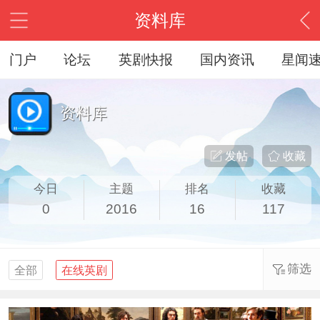
资料库
门户
论坛
英剧快报
国内资讯
星闻
资料库
发帖
收藏
今日
主题
排名
收藏
0
2016
16
117
筛选
全部
在线英剧