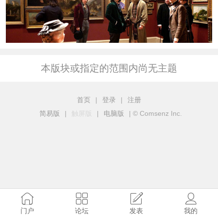
本版块或指定的范围内尚无主题
首页
|
登录
|
注册
简易版
|
触屏版
|
电脑版
|
© Comsenz Inc.
门户
论坛
发表
我的