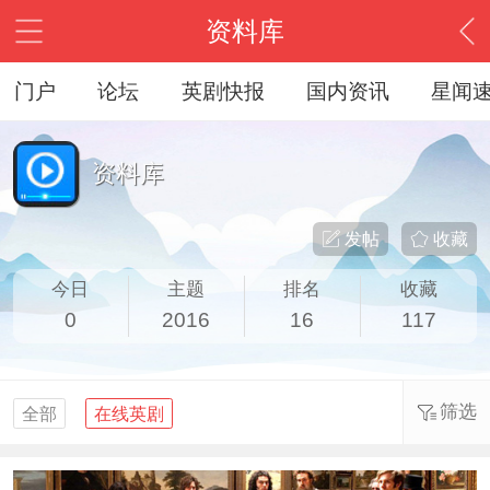
资料库
门户
论坛
英剧快报
国内资讯
星闻
资料库
发帖
收藏
今日
主题
排名
收藏
0
2016
16
117
筛选
全部
在线英剧