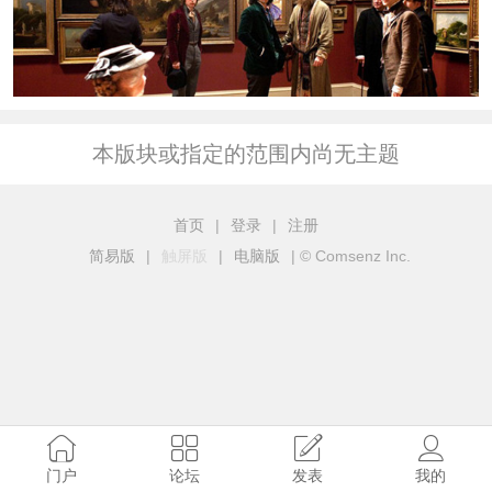
本版块或指定的范围内尚无主题
首页
|
登录
|
注册
简易版
|
触屏版
|
电脑版
|
© Comsenz Inc.
门户
论坛
发表
我的