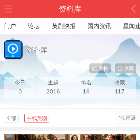
资料库
门户
论坛
英剧快报
国内资讯
星闻
资料库
发帖
收藏
今日
主题
排名
收藏
0
2016
16
117
筛选
全部
在线英剧