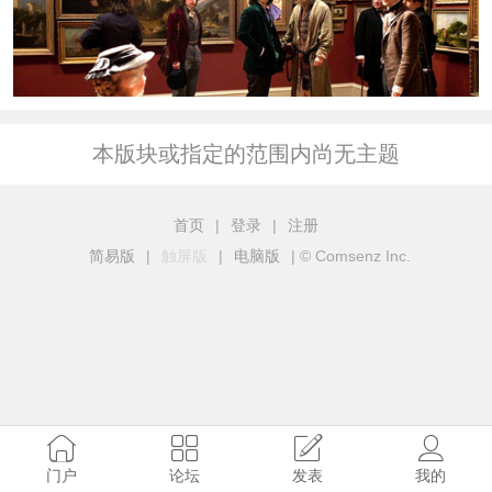
本版块或指定的范围内尚无主题
首页
|
登录
|
注册
简易版
|
触屏版
|
电脑版
|
© Comsenz Inc.
门户
论坛
发表
我的