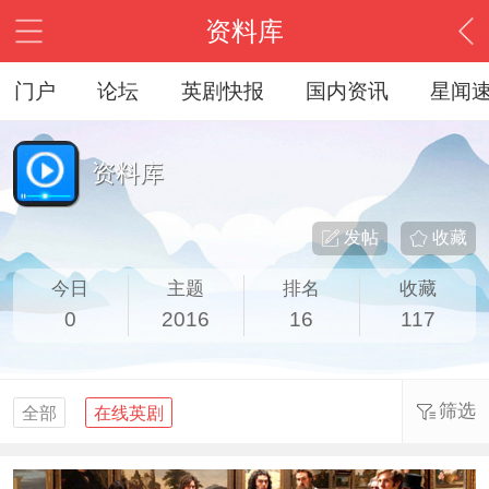
资料库
门户
论坛
英剧快报
国内资讯
星闻
资料库
发帖
收藏
今日
主题
排名
收藏
0
2016
16
117
筛选
全部
在线英剧