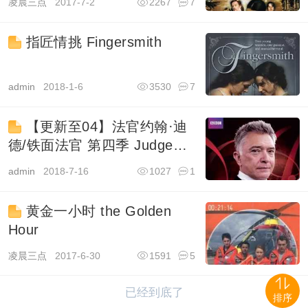
凌晨三点
2017-7-2
2267
7
指匠情挑 Fingersmith
admin
2018-1-6
3530
7
【更新至04】法官约翰·迪
德/铁面法官 第四季 Judge
John Deed
admin
2018-7-16
1027
1
黄金一小时 the Golden
Hour
凌晨三点
2017-6-30
1591
5
已经到底了
排序