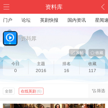
资料库
门户
论坛
英剧快报
国内资讯
星闻
资料库
发帖
收藏
今日
主题
排名
收藏
0
2016
16
117
筛选
全部
在线英剧
(6)