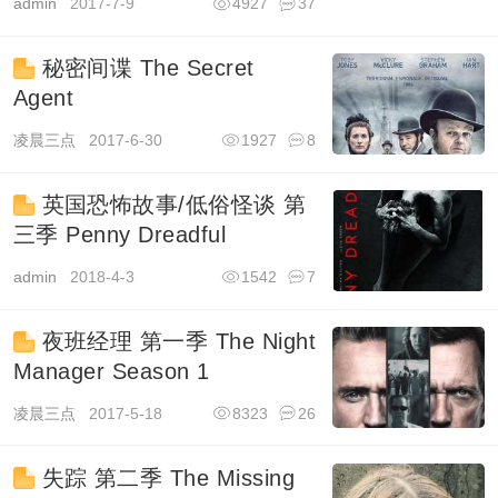
admin
2017-7-9
4927
37
秘密间谍 The Secret
Agent
凌晨三点
2017-6-30
1927
8
英国恐怖故事/低俗怪谈 第
三季 Penny Dreadful
admin
2018-4-3
1542
7
夜班经理 第一季 The Night
Manager Season 1
凌晨三点
2017-5-18
8323
26
失踪 第二季 The Missing