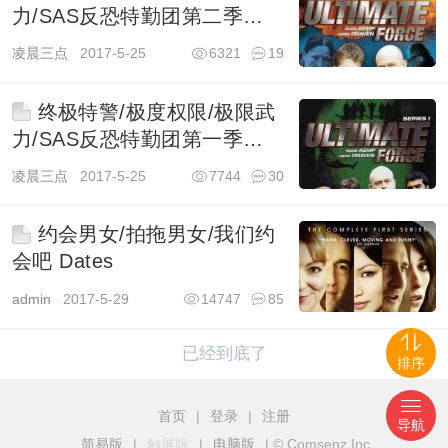
力/SAS反恐特勤团第二季
Ultimate Force
凌晨三点
2017-5-25
6321
19
终极特警/极度权限/极限武
力/SAS反恐特勤团第一季
Ultimate Force
凌晨三点
2017-5-25
7744
30
约会男女/拍拖男女/我们约
会吧 Dates
admin
2017-5-29
14747
85
已经到底了
排序
首页
|
登录
|
注册
导航
简易版
|
触屏版
|
电脑版
|
© Comsenz Inc.