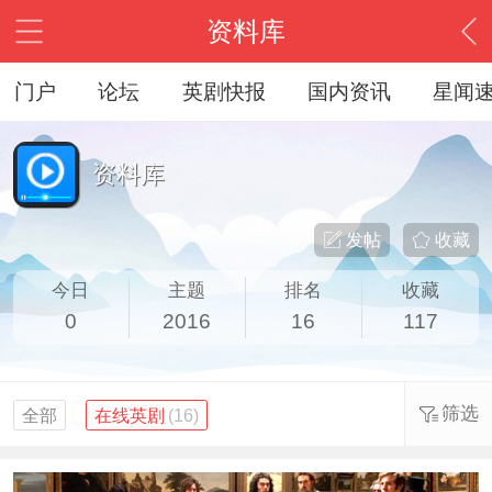
资料库
门户
论坛
英剧快报
国内资讯
星闻
资料库
发帖
收藏
今日
主题
排名
收藏
0
2016
16
117
筛选
全部
在线英剧
(16)