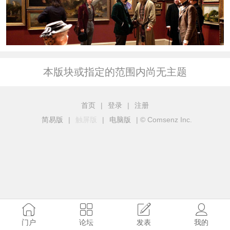
本版块或指定的范围内尚无主题
首页
|
登录
|
注册
简易版
|
触屏版
|
电脑版
|
© Comsenz Inc.
门户
论坛
发表
我的