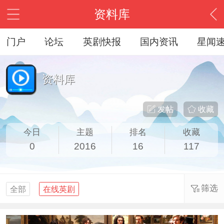
资料库
门户
论坛
英剧快报
国内资讯
星闻
资料库
发帖
收藏
今日
主题
排名
收藏
0
2016
16
117
筛选
全部
在线英剧