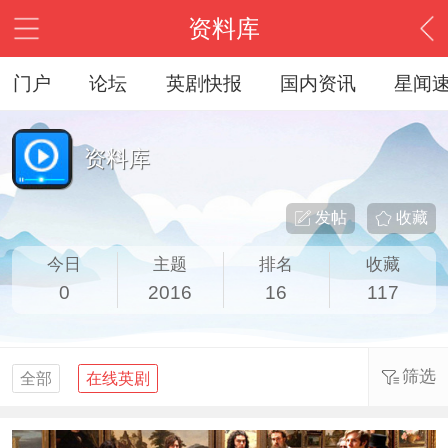
资料库
门户
论坛
英剧快报
国内资讯
星闻
资料库
发帖
收藏
今日
主题
排名
收藏
0
2016
16
117
筛选
全部
在线英剧