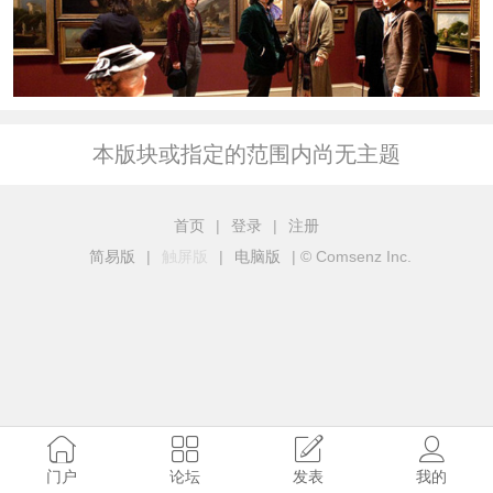
本版块或指定的范围内尚无主题
首页
|
登录
|
注册
简易版
|
触屏版
|
电脑版
|
© Comsenz Inc.
门户
论坛
发表
我的