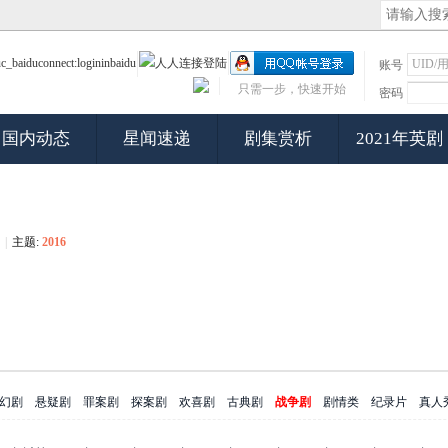
账号
只需一步，快速开始
密码
国内动态
星闻速递
剧集赏析
2021年英剧
|
主题:
2016
幻剧
悬疑剧
罪案剧
探案剧
欢喜剧
古典剧
战争剧
剧情类
纪录片
真人