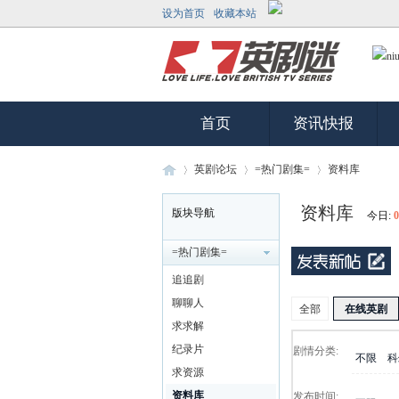
设为首页
收藏本站
首页
资讯快报
英剧论坛
=热门剧集=
资料库
资料库
版块导航
今日:
0
英
»
›
›
=热门剧集=
追追剧
聊聊人
全部
在线英剧
求求解
纪录片
剧情分类:
不限
科
求资源
资料库
发布时间: