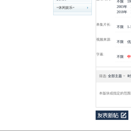
不限
1
2003年
=休闲娱乐=
剧
2018年
单集片长:
不限
1
视频来源:
不限
优
字幕:
不限
中
迷
筛选:
全部主题
时
本版块或指定的范围