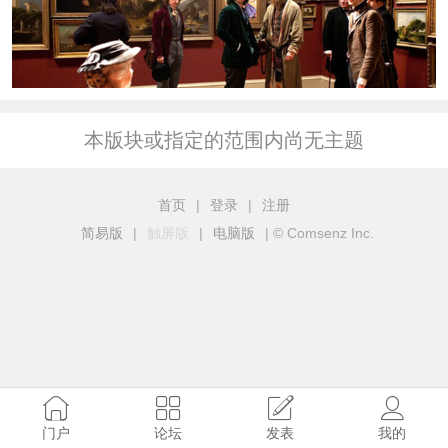
本版块或指定的范围内尚无主题
首页
|
登录
|
注册
简易版
|
触屏版
|
电脑版
|
© Comsenz Inc.
门户
论坛
发表
我的