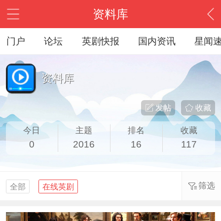
资料库
门户
论坛
英剧快报
国内资讯
星闻
资料库
发帖
收藏
今日
主题
排名
收藏
0
2016
16
117
筛选
全部
在线英剧