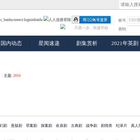
账号
只需一步，快速开始
密码
国内动态
星闻速递
剧集赏析
2021年英剧
|
主题:
2016
幻剧
悬疑剧
罪案剧
探案剧
欢喜剧
古典剧
战争剧
剧情类
纪录片
真人