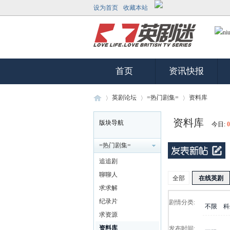
设为首页
收藏本站
首页
资讯快报
英剧论坛
=热门剧集=
资料库
资料库
版块导航
今日:
0
英
»
›
›
=热门剧集=
追追剧
聊聊人
全部
在线英剧
求求解
纪录片
剧情分类:
不限
科
求资源
资料库
发布时间: