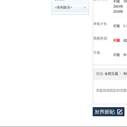
不限
1
2003年
=休闲娱乐=
剧
2018年
单集片长:
不限
1
视频来源:
不限
优
字幕:
不限
中
迷
筛选:
全部主题
时
本版块或指定的范围