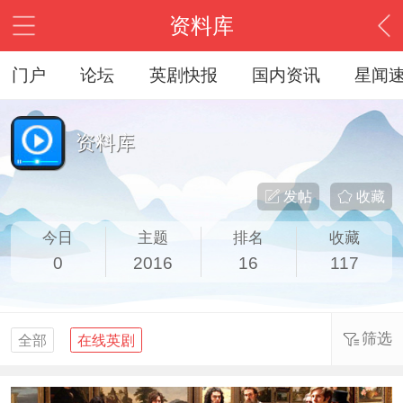
资料库
门户
论坛
英剧快报
国内资讯
星闻
资料库
发帖
收藏
今日
主题
排名
收藏
0
2016
16
117
筛选
全部
在线英剧