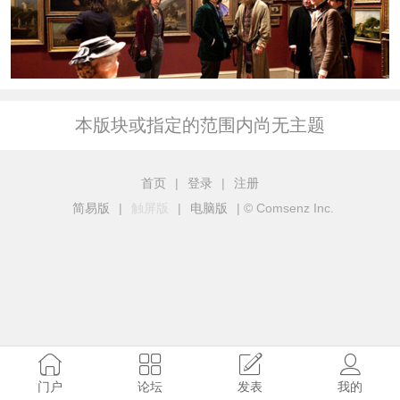
本版块或指定的范围内尚无主题
首页
|
登录
|
注册
简易版
|
触屏版
|
电脑版
|
© Comsenz Inc.
门户
论坛
发表
我的