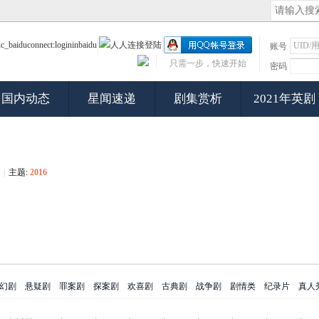
账号
只需一步，快速开始
密码
国内动态
星闻速递
剧集赏析
2021年英剧
|
主题:
2016
幻剧
悬疑剧
罪案剧
探案剧
欢喜剧
古典剧
战争剧
剧情类
纪录片
真人