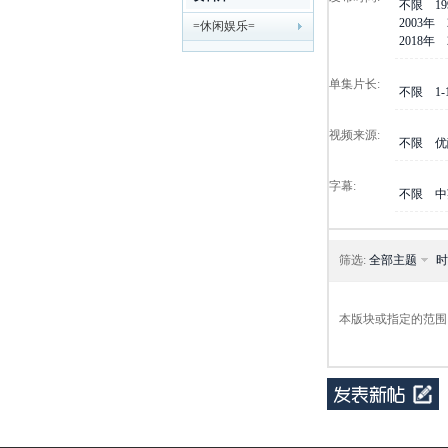
不限
1
2003年
=休闲娱乐=
剧
2018年
单集片长:
不限
1
视频来源:
不限
优
字幕:
不限
中
迷
筛选:
全部主题
时
本版块或指定的范围