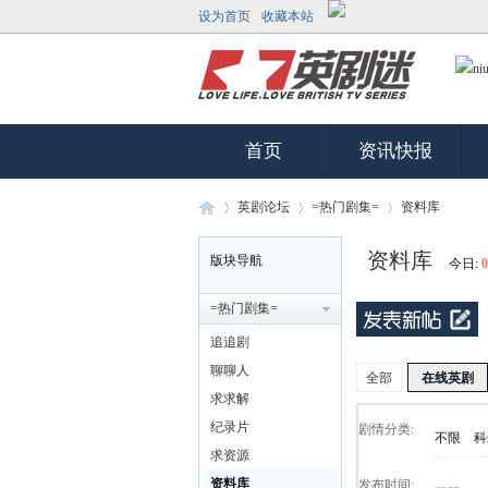
设为首页
收藏本站
首页
资讯快报
英剧论坛
=热门剧集=
资料库
资料库
版块导航
今日:
0
英
»
›
›
=热门剧集=
追追剧
聊聊人
全部
在线英剧
求求解
纪录片
剧情分类:
不限
科
求资源
资料库
发布时间: