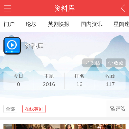
资料库
门户
论坛
英剧快报
国内资讯
星闻
资料库
发帖
收藏
今日
主题
排名
收藏
0
2016
16
117
筛选
全部
在线英剧