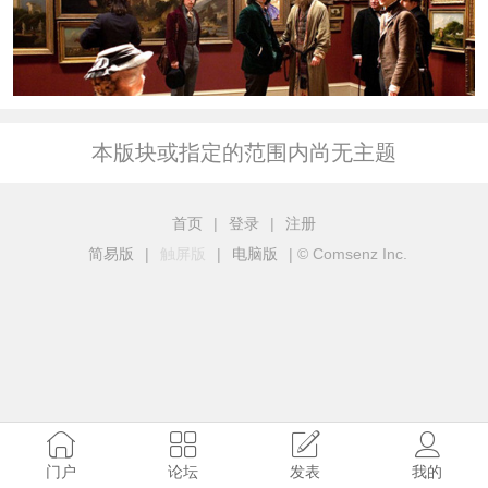
本版块或指定的范围内尚无主题
首页
|
登录
|
注册
简易版
|
触屏版
|
电脑版
|
© Comsenz Inc.
门户
论坛
发表
我的