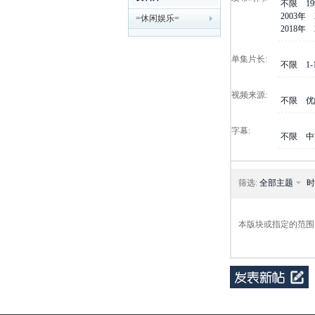
不限
1
2003年
=休闲娱乐=
剧
2018年
单集片长:
不限
1
视频来源:
不限
优
字幕:
不限
中
迷
筛选:
全部主题
时
本版块或指定的范围