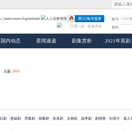
账号
只需一步，快速开始
密码
国内动态
星闻速递
剧集赏析
2021年英剧
|
主题:
2016
幻剧
悬疑剧
罪案剧
探案剧
欢喜剧
古典剧
战争剧
剧情类
纪录片
真人