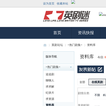
设为首页
收藏本站
首页
资讯快报
英剧论坛
=热门剧集=
资料库
资料库
版块导航
今日:
0
英
»
›
›
=热门剧集=
追追剧
聊聊人
全部
在线英剧
求求解
纪录片
剧情分类:
不限
科
求资源
资料库
发布时间: