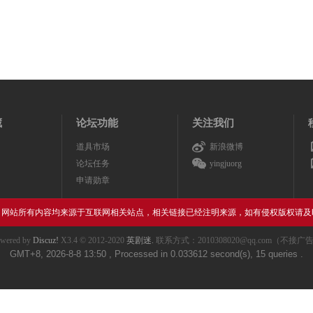
藏
论坛功能
关注我们
道具市场
新浪微博
论坛任务
yingjuorg
申请勋章
，网站所有内容均来源于互联网相关站点，相关链接已经注明来源，如有侵权版权请及
wered by
Discuz!
X3.4
© 2012-2020
英剧迷.
联系方式：2010308020@qq.com（不接广
GMT+8, 2026-8-8 13:50
, Processed in 0.033612 second(s), 15 queries .