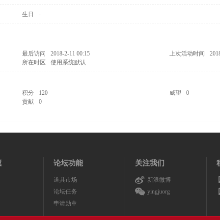
生日
-
最后访问
2018-2-11 00:15
上次活动时间
201
所在时区
使用系统默认
积分
120
威望
0
贡献
0
藏
论坛功能
关注我们
道具市场
新浪微博
论坛任务
yingjuorg
申请勋章