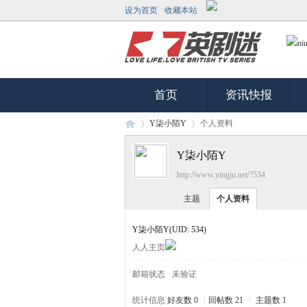
设为首页
收藏本站
首页
资讯快报
Y柒小陌Y
个人资料
Y柒小陌Y
http://www.yingju.net/?534
英
›
›
主题
个人资料
Y柒小陌Y
(UID: 534)
人人主页
邮箱状态
未验证
统计信息
好友数 0
|
回帖数 21
|
主题数 1