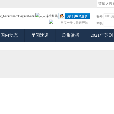
账号
只需一步，快速开始
密码
国内动态
星闻速递
剧集赏析
2021年英剧