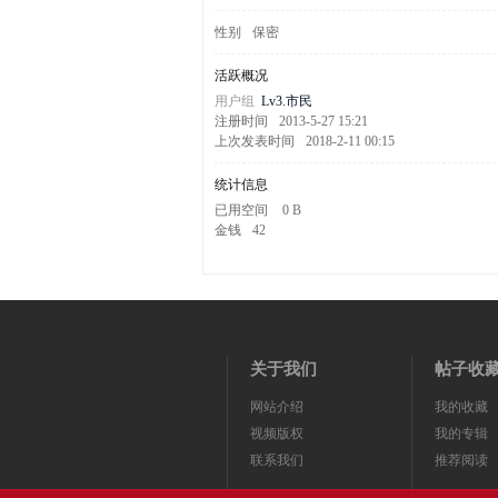
剧
性别
保密
活跃概况
用户组
Lv3.市民
注册时间
2013-5-27 15:21
上次发表时间
2018-2-11 00:15
统计信息
已用空间
0 B
金钱
42
迷
关于我们
帖子收
网站介绍
我的收藏
视频版权
我的专辑
联系我们
推荐阅读