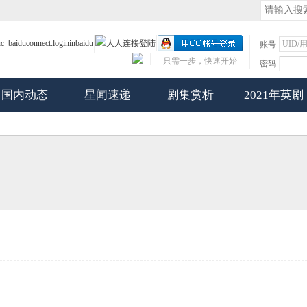
账号
只需一步，快速开始
密码
国内动态
星闻速递
剧集赏析
2021年英剧