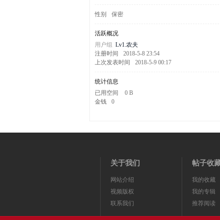
剧
性别
保密
活跃概况
用户组
Lv1.农夫
注册时间
2018-5-8 23:54
上次发表时间
2018-5-9 00:17
统计信息
已用空间
0 B
金钱
0
迷
关于我们
帖子收
网站介绍
我的收藏
视频版权
我的专辑
联系我们
推荐阅读