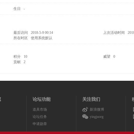
生日
-
最后访问
2018-5-9 00:14
上次活动时间
201
所在时区
使用系统默认
积分
10
威望
0
贡献
2
藏
论坛功能
关注我们
道具市场
新浪微博
论坛任务
yingjuorg
申请勋章