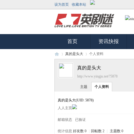
设为首页
收藏本站
首页
资讯快报
真的是头大
个人资料
真的是头大
http://www.yingju.net/?5878
英
›
›
主题
个人资料
真的是头大
(UID: 5878)
人人主页
邮箱状态
已验证
统计信息
好友数 0
|
回帖数 2
|
主题数 0