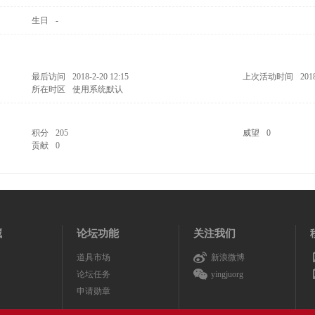
生日
-
最后访问
2018-2-20 12:15
上次活动时间
201
所在时区
使用系统默认
积分
205
威望
0
贡献
0
藏
论坛功能
关注我们
道具市场
新浪微博
论坛任务
yingjuorg
申请勋章