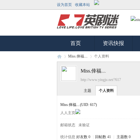
设为首页
收藏本站
首页
资讯快报
Miss.倖福﹏
个人资料
Miss.倖福﹏
http://www.yingju.net/?617
英
›
›
主题
个人资料
Miss.倖福﹏
(UID: 617)
人人主页
邮箱状态
未验证
统计信息
好友数 0
|
回帖数 41
|
主题数 0