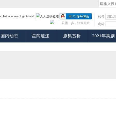
账号
只需一步，快速开始
密码
国内动态
星闻速递
剧集赏析
2021年英剧