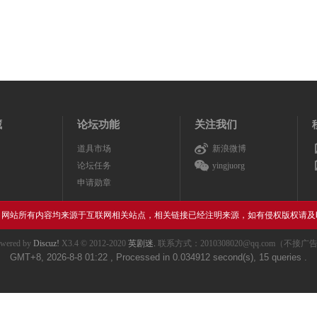
藏
论坛功能
关注我们
道具市场
新浪微博
论坛任务
yingjuorg
申请勋章
，网站所有内容均来源于互联网相关站点，相关链接已经注明来源，如有侵权版权请及
wered by
Discuz!
X3.4
© 2012-2020
英剧迷.
联系方式：2010308020@qq.com（不接广
GMT+8, 2026-8-8 01:22
, Processed in 0.034912 second(s), 15 queries .