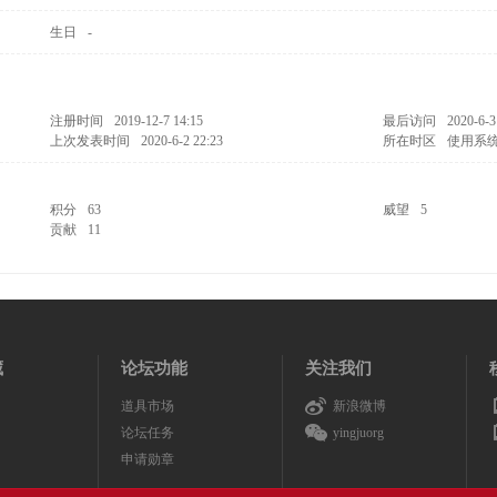
生日
-
注册时间
2019-12-7 14:15
最后访问
2020-6-3
上次发表时间
2020-6-2 22:23
所在时区
使用系
积分
63
威望
5
贡献
11
藏
论坛功能
关注我们
道具市场
新浪微博
论坛任务
yingjuorg
申请勋章