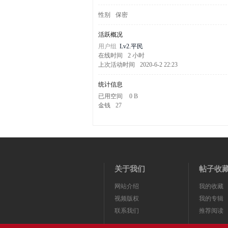
剧
性别
保密
活跃概况
用户组
Lv2.平民
在线时间
2 小时
上次活动时间
2020-6-2 22:23
统计信息
已用空间
0 B
金钱
27
迷
关于我们
帖子收
网站介绍
我的收藏
视频版权
我的专辑
联系我们
推荐阅读