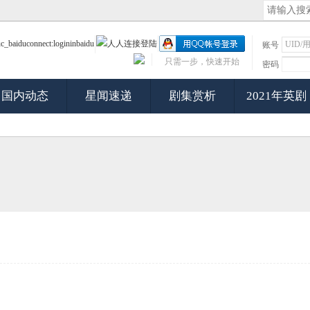
账号
只需一步，快速开始
密码
国内动态
星闻速递
剧集赏析
2021年英剧