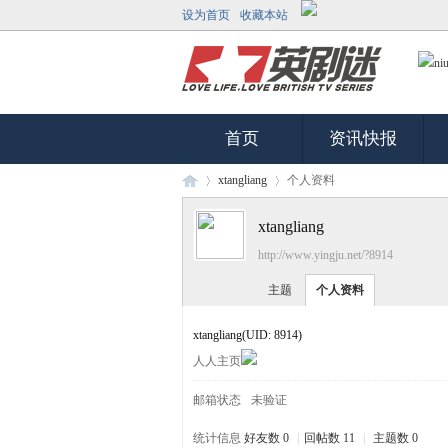
设为首页
收藏本站
首页
资讯快报
xtangliang
个人资料
xtangliang
http://www.yingju.net/?8914
英
›
›
主题
个人资料
xtangliang
(UID: 8914)
人人主页
邮箱状态
未验证
统计信息
好友数 0
|
回帖数 11
|
主题数 0