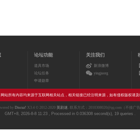
藏
论坛功能
关注我们
道具市场
新浪微博
论坛任务
yingjuorg
申请勋章
，网站所有内容均来源于互联网相关站点，相关链接已经注明来源，如有侵权版权请及
wered by
Discuz!
X3.4
© 2012-2020
英剧迷.
联系方式：2010308020@qq.com（不接广
GMT+8, 2026-8-8 11:23
, Processed in 0.036308 second(s), 19 queries .