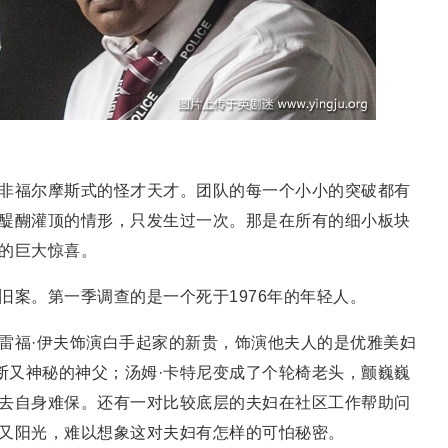
非福尔摩斯式的怪才天才。团队的每一个小小的突破都有
醍醐灌顶的情形，只发生过一次。那是在所有的细小板块
的巨大惊喜。
旧案。第一季调查的是一个死于1976年的年轻人。
雷福·伊夫饰演白手起家的新贵，饰演他夫人的是优雅美妇
独断又神秘的神父；汤姆·卡特尼变成了个轮椅老头，颤巍巍
去自身难保。还有一对比较底层的夫妇在社区工作帮助问
又阳光，难以想象这对夫妇有怎样的可怕秘密。