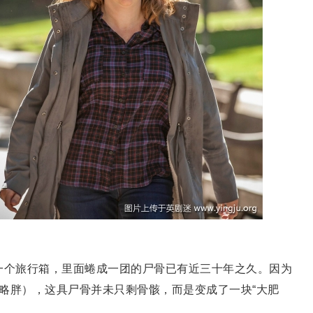
打捞起一个旅行箱，里面蜷成一团的尸骨已有近三十年之久。因为
略胖），这具尸骨并未只剩骨骸，而是变成了一块“大肥