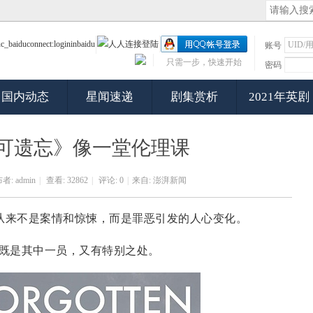
账号
只需一步，快速开始
密码
国内动态
星闻速递
剧集赏析
2021年英剧
可遗忘》像一堂伦理课
者:
admin
|
查看:
32862
|
评论: 0
|
来自: 澎湃新闻
从来不是案情和惊悚，而是罪恶引发的人心变化。
ten）既是其中一员，又有特别之处。