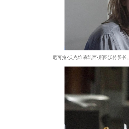
尼可拉·沃克饰演凯西·斯图沃特警长