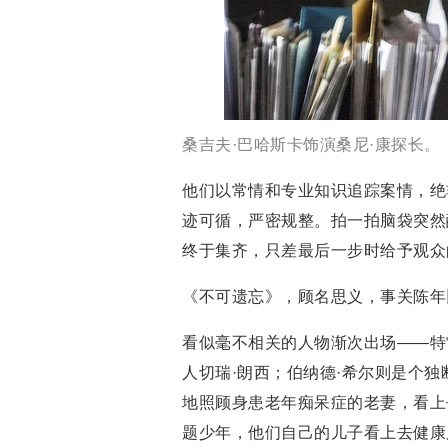
桑吉夫·巴哈斯卡饰演桑尼·康探长。
他们以常情和专业知识追踪案情，绝
迹可循，严密规整。拍一拍脑袋突然
终于集齐，只差最后一步时给予观众
《不可遗忘》，顾名思义，事关陈年
看似毫不相关的人物渐次出场——特
人切瑞·朗西；伯纳德·希尔则是个
地照顾身患老年痴呆症的老妻，看上
题少年，他们自己的儿子看上去健康