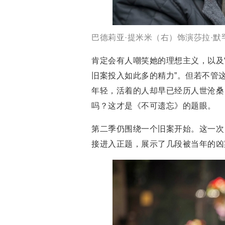
巴德莉亚·提米米（右）饰演莎拉·默
肯定会有人嘲笑她的理想主义，以及
旧案投入如此多的精力”。但若不管
年轻，活着的人却早已经历人世沧桑
吗？这才是《不可遗忘》的题眼。
第二季仍围绕一个旧案开始。这一次
接进入正题，展示了几段被当年的凶