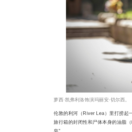
萝西·凯弗利洛饰演玛丽安·切尔西。
伦敦的利河（River Lea）里
旅行箱的封闭性和尸体本身的油脂（
皂”。