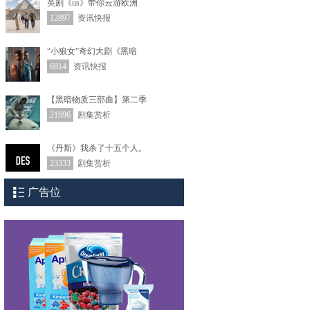
英剧《us》带你云游欧洲
12897
资讯快报
“小狼女”奇幻大剧《黑暗
6814
资讯快报
【黑暗物质三部曲】第二季
21696
剧集赏析
《丹斯》我杀了十五个人。
23333
剧集赏析
广告位
一张桌子，一张椅子飙戏—
22486
剧集赏析