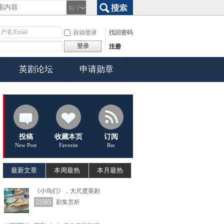
帖子
搜索
自动登录
找回密码
登录
注册
英剧论坛
申请勋章
投稿
收藏本页
订阅
New Post
Favorite
Rss
最新文章
本周最热
本月最热
《小鸟们​》，大尺度英剧
23565
剧集赏析