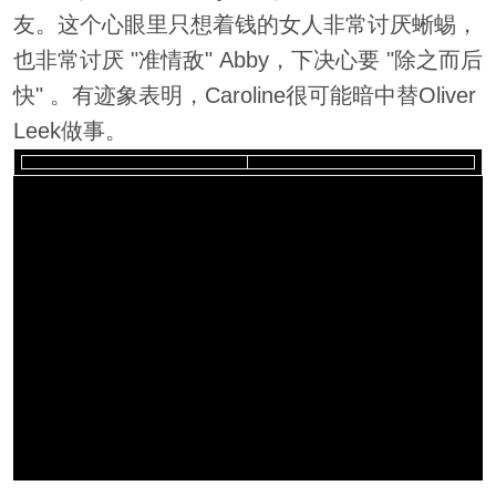
友。这个心眼里只想着钱的女人非常讨厌蜥蜴，
也非常讨厌 "准情敌" Abby，下决心要 "除之而后
快" 。有迹象表明，Caroline很可能暗中替Oliver
Leek做事。