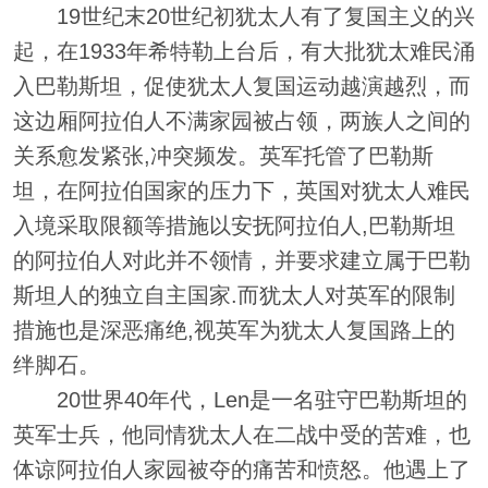
19世纪末20世纪初犹太人有了复国主义的兴
起，在1933年希特勒上台后，有大批犹太难民涌
入巴勒斯坦，促使犹太人复国运动越演越烈，而
这边厢阿拉伯人不满家园被占领，两族人之间的
关系愈发紧张,冲突频发。英军托管了巴勒斯
坦，在阿拉伯国家的压力下，英国对犹太人难民
入境采取限额等措施以安抚阿拉伯人,巴勒斯坦
的阿拉伯人对此并不领情，并要求建立属于巴勒
斯坦人的独立自主国家.而犹太人对英军的限制
措施也是深恶痛绝,视英军为犹太人复国路上的
绊脚石。
20世界40年代，Len是一名驻守巴勒斯坦的
英军士兵，他同情犹太人在二战中受的苦难，也
体谅阿拉伯人家园被夺的痛苦和愤怒。他遇上了